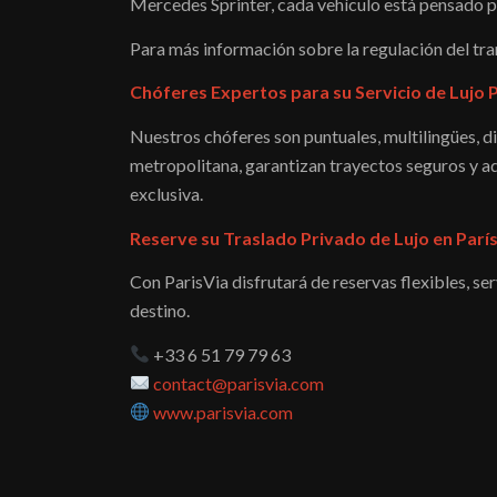
Mercedes Sprinter, cada vehículo está pensado pa
Para más información sobre la regulación del tra
Chóferes Expertos para su Servicio de Lujo 
Nuestros chóferes son puntuales, multilingües, di
metropolitana, garantizan trayectos seguros y ad
exclusiva.
Reserve su Traslado Privado de Lujo en París
Con ParisVia disfrutará de reservas flexibles, s
destino.
+33 6 51 79 79 63
contact@parisvia.com
www.parisvia.com