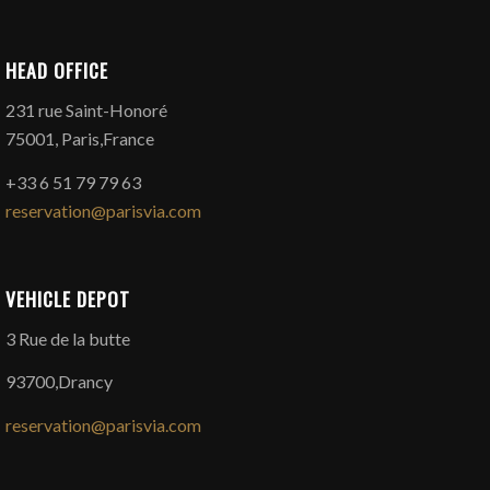
HEAD OFFICE
231 rue Saint-Honoré
75001, Paris,France
+33 6 51 79 79 63
reservation@parisvia.com
VEHICLE DEPOT
3 Rue de la butte
93700,Drancy
reservation@parisvia.com