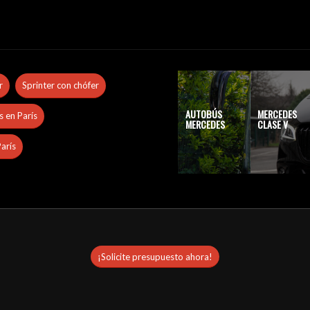
r
Sprinter con chófer
AUTOBÚS
MERCEDES
s en París
MERCEDES
CLASE V
París
¡Solicite presupuesto ahora!