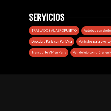
SERVICIOS
TRASLADOS AL AEROPUERTO
Autobús con chófe
Descubra París con ParisVia
Vehículos para evento
Transporte VIP en París
Van de lujo con chófer en 